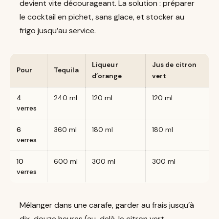
devient vite décourageant. La solution : préparer
le cocktail en pichet, sans glace, et stocker au
frigo jusqu’au service.
Liqueur
Jus de citron
Pour
Tequila
d’orange
vert
4
240 ml
120 ml
120 ml
verres
6
360 ml
180 ml
180 ml
verres
10
600 ml
300 ml
300 ml
verres
Mélanger dans une carafe, garder au frais jusqu’à
dix-douze heures (au-delà, le citron vert