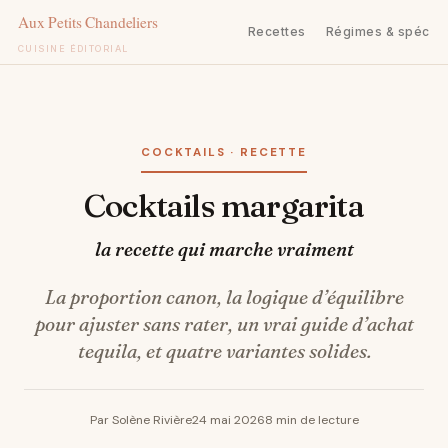
Recettes
Régimes & spécifi
CUISINE ÉDITORIAL
Aller
au
contenu
COCKTAILS · RECETTE
Cocktails margarita
la recette qui marche vraiment
La proportion canon, la logique d’équilibre
pour ajuster sans rater, un vrai guide d’achat
tequila, et quatre variantes solides.
Par Solène Rivière
24 mai 2026
8 min de lecture