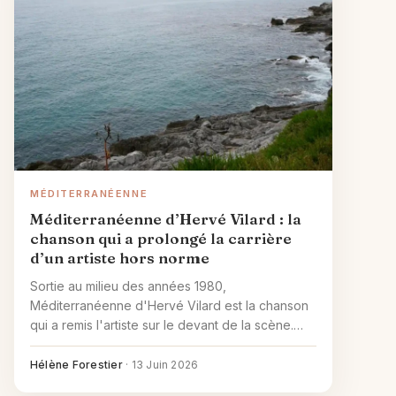
MÉDITERRANÉENNE
Méditerranéenne d’Hervé Vilard : la
chanson qui a prolongé la carrière
d’un artiste hors norme
Sortie au milieu des années 1980,
Méditerranéenne d'Hervé Vilard est la chanson
qui a remis l'artiste sur le devant de la scène.
Ambiance, écriture, place dans sa carrière et
pistes pour la réécouter aujourd'hui.
Hélène Forestier
·
13 Juin 2026