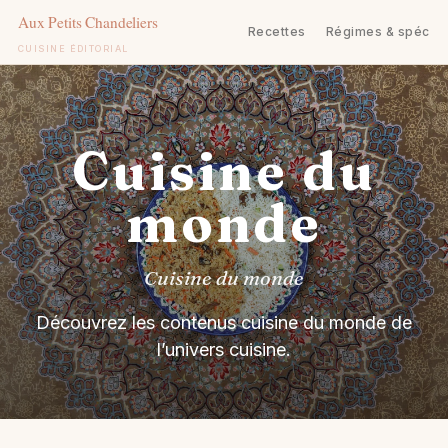
Recettes
Régimes & spécifi
CUISINE ÉDITORIAL
Aller
au
contenu
Cuisine du
monde
Cuisine du monde
Découvrez les contenus cuisine du monde de
l’univers cuisine.