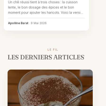
Un chili réussi tient à trois choses : la cuisson
lente, le bon dosage des épices et le bon
moment pour ajouter les haricots. Voici la version
de référence, ses vraies variantes, et de quoi
corriger un chili raté.
Apolline Barat
·
9 Mai 2026
LE FIL
LES DERNIERS ARTICLES