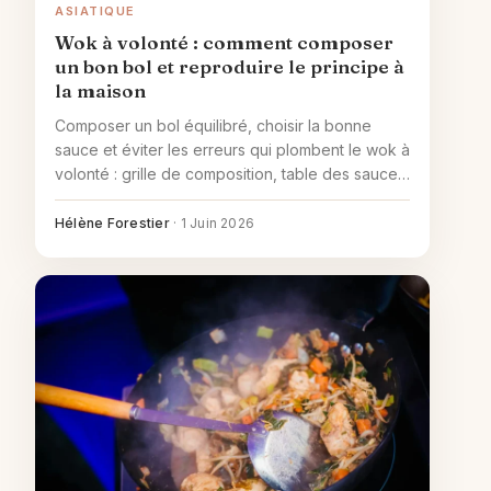
ASIATIQUE
Wok à volonté : comment composer
un bon bol et reproduire le principe à
la maison
Composer un bol équilibré, choisir la bonne
sauce et éviter les erreurs qui plombent le wok à
volonté : grille de composition, table des sauces,
étapes de cuisson et version maison en moins
de quinze minutes.
Hélène Forestier
·
1 Juin 2026