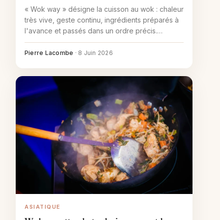
« Wok way » désigne la cuisson au wok : chaleur
très vive, geste continu, ingrédients préparés à
l'avance et passés dans un ordre précis.
Pourquoi ça change tout, et comment s'y mettre
vraiment.
Pierre Lacombe
·
8 Juin 2026
ASIATIQUE