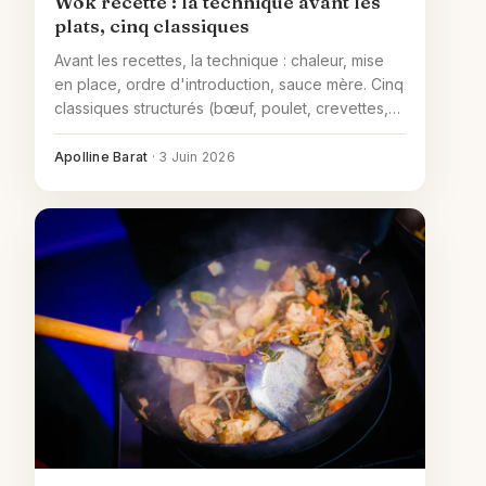
Wok recette : la technique avant les
plats, cinq classiques
Avant les recettes, la technique : chaleur, mise
en place, ordre d'introduction, sauce mère. Cinq
classiques structurés (bœuf, poulet, crevettes,
légumes-tofu, chow mein) et les bons réflexes
pour l'accompagnement riz ou nouilles.
Apolline Barat
·
3 Juin 2026