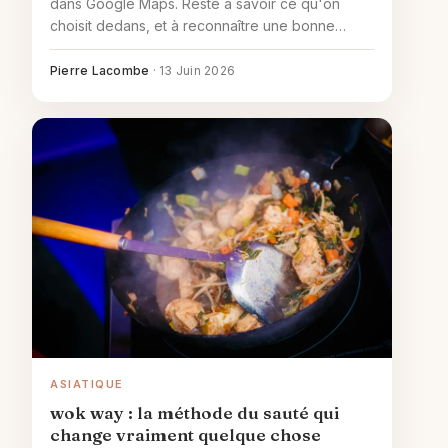
dans Google Maps. Reste à savoir ce qu'on
choisit dedans, et à reconnaître une bonne
adresse avant de pousser la porte plutôt
qu'après.
Pierre Lacombe
·
13 Juin 2026
ASIATIQUE
wok way : la méthode du sauté qui
change vraiment quelque chose