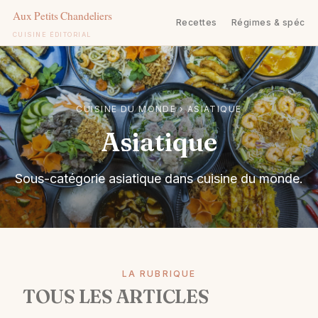
Recettes
Régimes & spécifi
CUISINE ÉDITORIAL
Aller
au
contenu
CUISINE DU MONDE
›
ASIATIQUE
Asiatique
Sous-catégorie asiatique dans cuisine du monde.
LA RUBRIQUE
TOUS LES ARTICLES