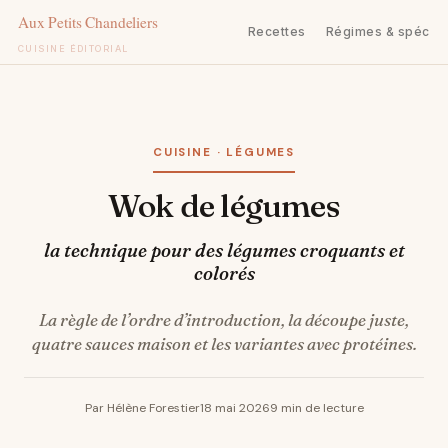
Recettes
Régimes & spécifi
CUISINE ÉDITORIAL
Aller
au
contenu
CUISINE · LÉGUMES
Wok de légumes
la technique pour des légumes croquants et
colorés
La règle de l’ordre d’introduction, la découpe juste,
quatre sauces maison et les variantes avec protéines.
Par Hélène Forestier
18 mai 2026
9 min de lecture