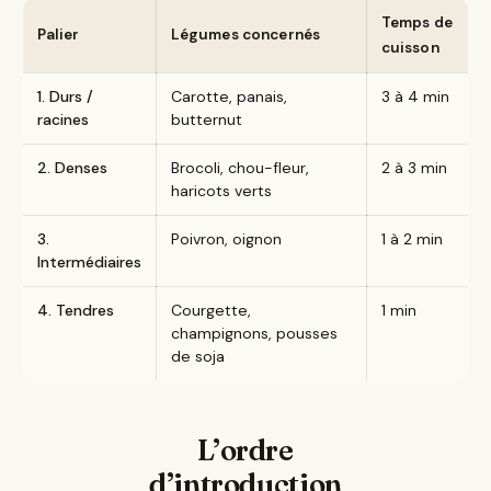
Temps de
Palier
Légumes concernés
cuisson
1. Durs /
Carotte, panais,
3 à 4 min
racines
butternut
2. Denses
Brocoli, chou-fleur,
2 à 3 min
haricots verts
3.
Poivron, oignon
1 à 2 min
Intermédiaires
4. Tendres
Courgette,
1 min
champignons, pousses
de soja
L’ordre
d’introduction