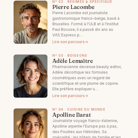
N° 02 · RÉGIMES & SPÉCIFIQUE
Pierre Lacombe
Pierre Lacombe est journaliste
gastronomique franco-belge, basé à
Bruxelles. Formé à l'ULB et à l'Institut
Paul Bocuse, il a passé dix ans au
Vif/L'Express p…
Lire son parcours
→
N° 03 · BOISSONS
Adèle Lemaitre
Pharmacienne devenue beauty editor,
Adèle décortique les formules
cosmétiques avec un regard de
scientifique et une plume de copine.
Elle préfère expliquer u…
Lire son parcours
→
N° 04 · CUISINE DU MONDE
Apolline Barat
Journaliste voyage franco-italienne,
Apolline arpente l'Europe pas à pas,
des Pouilles aux Hébrides. Sa
spécialité : les hôtels de famille et les