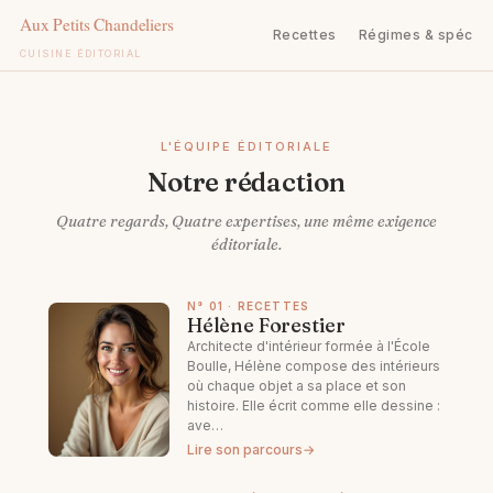
Recettes
Régimes & spécifi
CUISINE ÉDITORIAL
Aller
au
contenu
L'ÉQUIPE ÉDITORIALE
Notre rédaction
Quatre regards, Quatre expertises, une même exigence
éditoriale.
N° 01 · RECETTES
Hélène Forestier
Architecte d'intérieur formée à l'École
Boulle, Hélène compose des intérieurs
où chaque objet a sa place et son
histoire. Elle écrit comme elle dessine :
ave…
Lire son parcours
→