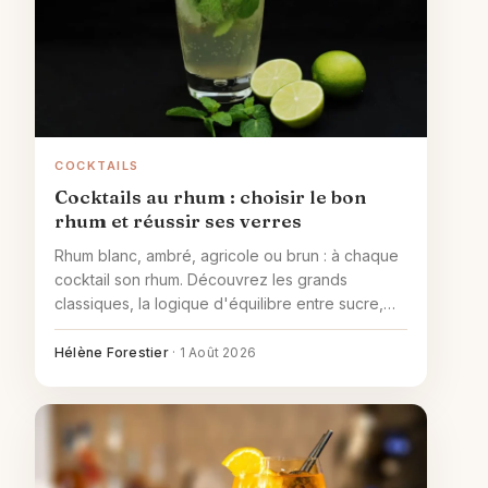
COCKTAILS
Cocktails au rhum : choisir le bon
rhum et réussir ses verres
Rhum blanc, ambré, agricole ou brun : à chaque
cocktail son rhum. Découvrez les grands
classiques, la logique d'équilibre entre sucre,
acidité et dilution, et les erreurs à éviter pour
réussir vos verres à la maison.
Hélène Forestier
·
1 Août 2026