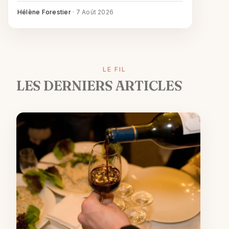
variantes et une version sans alcool tout aussi
bonne.
Hélène Forestier
·
7 Août 2026
LE FIL
LES DERNIERS ARTICLES