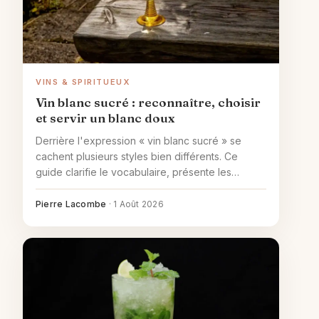
VINS & SPIRITUEUX
Vin blanc sucré : reconnaître, choisir
et servir un blanc doux
Derrière l'expression « vin blanc sucré » se
cachent plusieurs styles bien différents. Ce
guide clarifie le vocabulaire, présente les
familles françaises et aide à choisir selon
l'apéritif, le foie gras ou le dessert.
Pierre Lacombe
·
1 Août 2026