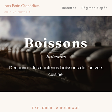
Recettes
Régimes & spécifi
CUISINE ÉDITORIAL
Aller
au
contenu
Boissons
Boissons
Découvrez les contenus boissons de l’univers
cuisine.
EXPLORER LA RUBRIQUE