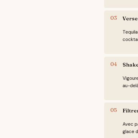
Verse
Tequila
cocktai
Shake
Vigoure
au-delà
Filtre
Avec pa
glace d