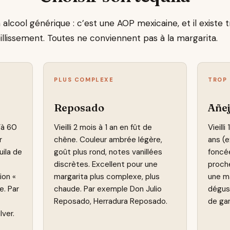
 alcool générique : c’est une AOP mexicaine, et il existe 
eillissement. Toutes ne conviennent pas à la margarita.
PLUS COMPLEXE
TROP 
Reposado
Añej
u’à 60
Vieilli 2 mois à 1 an en fût de
Vieill
r
chêne. Couleur ambrée légère,
ans (e
uila de
goût plus rond, notes vanillées
foncé
discrètes. Excellent pour une
proche
ion «
margarita plus complexe, plus
une ma
e. Par
chaude. Par exemple Don Julio
dégust
Reposado, Herradura Reposado.
de ga
lver.