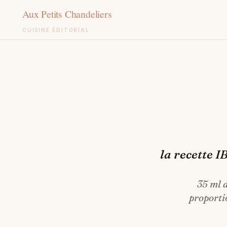
CUISINE ÉDITORIAL
Aller
au
contenu
la recette I
35 ml d
proportio