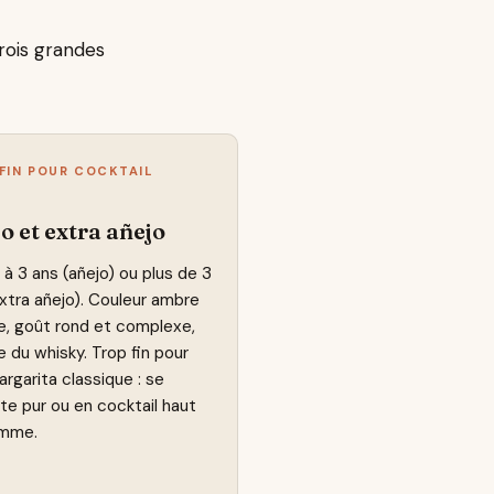
trois grandes
FIN POUR COCKTAIL
o et extra añejo
i 1 à 3 ans (añejo) ou plus de 3
xtra añejo). Couleur ambre
e, goût rond et complexe,
 du whisky. Trop fin pour
rgarita classique : se
e pur ou en cocktail haut
mme.