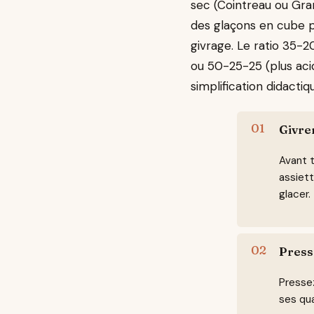
sec (Cointreau ou Grand
des glaçons en cube po
givrage. Le ratio 35-2
ou 50-25-25 (plus acid
simplification didact
Givrer
Avant t
assiett
glacer.
Presse
Pressez
ses qua