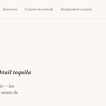
Boissons
Cuisine du monde
Équipement cuisine
ktail tequila
is — les
r avant de