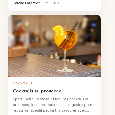
réussir vos verres à la maison.
Hélène Forestier
·
1 Août 2026
COCKTAILS
Cocktails au prosecco
Spritz, Bellini, Mimosa, Hugo : les cocktails au
prosecco, leurs proportions et les gestes pour
réussir un apéritif pétillant, à savourer avec