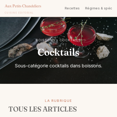
Recettes
Régimes & spécifi
CUISINE ÉDITORIAL
Aller
au
contenu
BOISSONS
›
COCKTAILS
Cocktails
Sous-catégorie cocktails dans boissons.
LA RUBRIQUE
TOUS LES ARTICLES