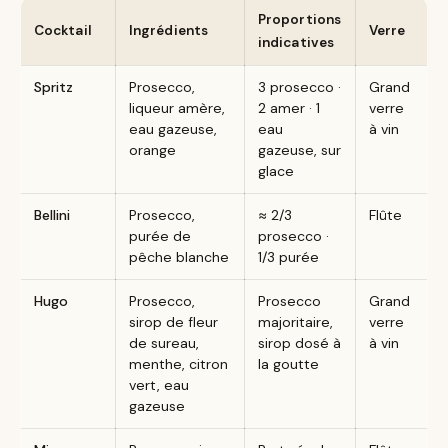
Proportions
Cocktail
Ingrédients
Verre
indicatives
Spritz
Prosecco,
3 prosecco ·
Grand
liqueur amère,
2 amer · 1
verre
eau gazeuse,
eau
à vin
orange
gazeuse, sur
glace
Bellini
Prosecco,
≈ 2/3
Flûte
purée de
prosecco ·
pêche blanche
1/3 purée
Hugo
Prosecco,
Prosecco
Grand
sirop de fleur
majoritaire,
verre
de sureau,
sirop dosé à
à vin
menthe, citron
la goutte
vert, eau
gazeuse