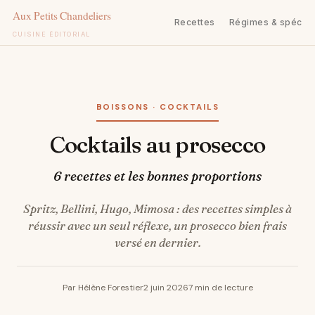
Recettes
Régimes & spécifi
CUISINE ÉDITORIAL
Aller
au
contenu
BOISSONS · COCKTAILS
Cocktails au prosecco
6 recettes et les bonnes proportions
Spritz, Bellini, Hugo, Mimosa : des recettes simples à
réussir avec un seul réflexe, un prosecco bien frais
versé en dernier.
Par Hélène Forestier
2 juin 2026
7 min de lecture