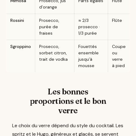
Mimosa
Prosecco, jus
Parts égales
Flûte
d’orange
Rossini
Prosecco,
≈ 2/3
Flûte
purée de
prosecco ·
fraises
1/3 purée
Sgroppino
Prosecco,
Fouettés
Coupe
sorbet citron,
ensemble
ou
trait de vodka
jusqu’à
verre
mousse
à pied
Les bonnes
proportions et le bon
verre
Le choix du verre dépend du style du cocktail. Les
spritz et le Hugo, généreux et glacés, se servent