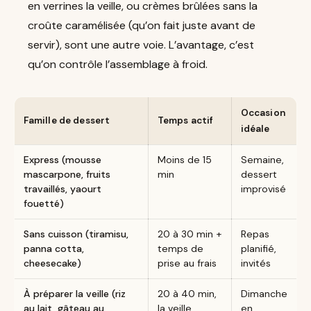
en verrines la veille, ou crèmes brûlées sans la
croûte caramélisée (qu’on fait juste avant de
servir), sont une autre voie. L’avantage, c’est
qu’on contrôle l’assemblage à froid.
Occasion
Famille de dessert
Temps actif
idéale
Express (mousse
Moins de 15
Semaine,
mascarpone, fruits
min
dessert
travaillés, yaourt
improvisé
fouetté)
Sans cuisson (tiramisu,
20 à 30 min +
Repas
panna cotta,
temps de
planifié,
cheesecake)
prise au frais
invités
À préparer la veille (riz
20 à 40 min,
Dimanche
au lait, gâteau au
la veille
en