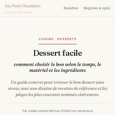
Recettes
Régimes & spécifi
CUISINE ÉDITORIAL
Aller
au
contenu
CUISINE · DESSERTS
Dessert facile
comment choisir le bon selon le temps, le
matériel et les ingrédients
Un guide concret pour trouver le bon dessert sans
stress, avec une dizaine de recettes de référence et les
pièges les plus courants nommés clairement.
Par Adèle Lemaitre
18 mai 2026
9 min de lecture