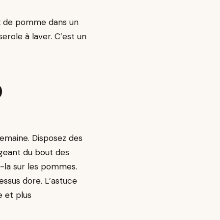
aux de pomme dans un
role à laver. C’est un
0
semaine. Disposez des
geant du bout des
ez-la sur les pommes.
essus dore. L’astuce
 et plus