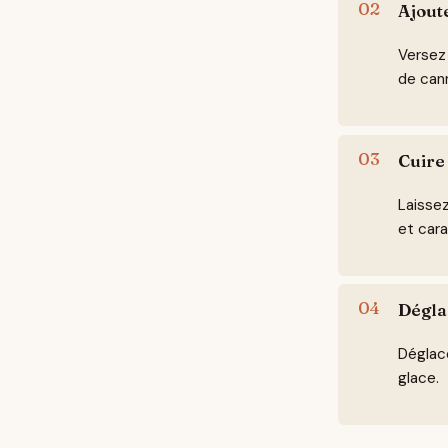
Ajout
Versez
de cann
Cuire
Laisse
et cara
Dégla
Déglace
glace.