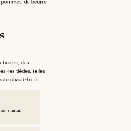
es pommes, du beurre,
s
u beurre, des
z-les tièdes, telles
aste chaud-froid.
er noircir.