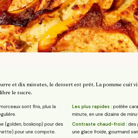
re et dix minutes, le dessert est prêt. La pomme cuit vi
libre le sucre.
 morceaux sont fins, plus la
Les plus rapides
: poêlée car
gulière.
minute, en une dizaine de minu
me (golden, boskoop) pour des
Contraste chaud-froid
: des
inette) pour une compote.
une glace froide, gourmand sa