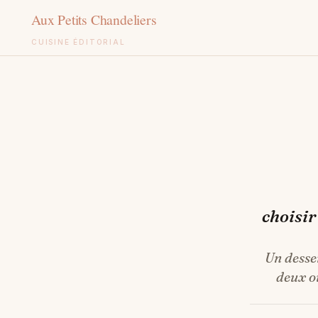
CUISINE ÉDITORIAL
Aller
au
contenu
choisir
Un desse
deux ou