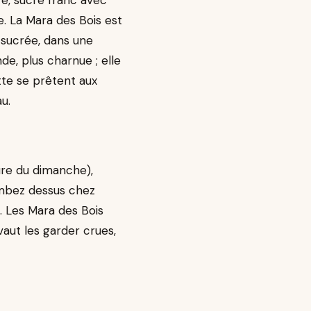
re, sucre franc avec
e. La Mara des Bois est
 sucrée, dans une
de, plus charnue ; elle
ette se prêtent aux
u.
ure du dimanche),
tombez dessus chez
. Les Mara des Bois
aut les garder crues,