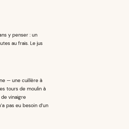
ans y penser : un
tes au frais. Le jus
ne — une cuillère à
ues tours de moulin à
t de vinaigre
n’a pas eu besoin d’un