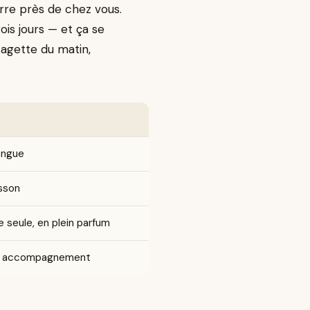
erre près de chez vous.
ois jours — et ça se
agette du matin,
ongue
sson
le seule, en plein parfum
s accompagnement