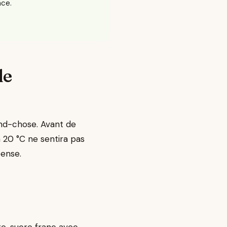
nce.
le
and-chose. Avant de
à 20 °C ne sentira pas
pense.