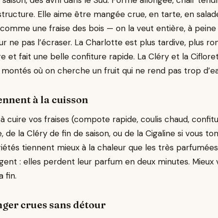
 saison, dès avril dans le Sud. Forme allongée, chair tend
 structure. Elle aime être mangée crue, en tarte, en salad
 comme une fraise des bois — on la veut entière, à peine
ne pas l’écraser. La Charlotte est plus tardive, plus ron
re et fait une belle confiture rapide. La Cléry et la Ciflor
 montés où on cherche un fruit qui ne rend pas trop d’ea
iennent à la cuisson
 cuire vos fraises (compote rapide, coulis chaud, confit
, de la Cléry de fin de saison, ou de la Cigaline si vous 
iétés tiennent mieux à la chaleur que les très parfumées
ent : elles perdent leur parfum en deux minutes. Mieux v
 fin.
nger crues sans détour