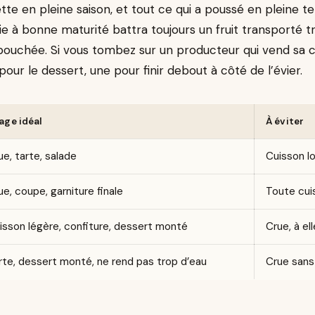
tte en pleine saison, et tout ce qui a poussé en pleine t
lie à bonne maturité battra toujours un fruit transporté tr
bouchée. Si vous tombez sur un producteur qui vend sa c
our le dessert, une pour finir debout à côté de l’évier.
age idéal
À éviter
ue, tarte, salade
Cuisson l
ue, coupe, garniture finale
Toute cui
isson légère, confiture, dessert monté
Crue, à el
rte, dessert monté, ne rend pas trop d’eau
Crue san