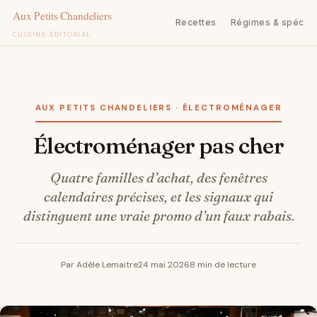
Recettes
Régimes & spécifi
CUISINE ÉDITORIAL
Aller
au
contenu
AUX PETITS CHANDELIERS · ÉLECTROMÉNAGER
électroménager pas cher
Quatre familles d’achat, des fenêtres
calendaires précises, et les signaux qui
distinguent une vraie promo d’un faux rabais.
Par Adèle Lemaitre
24 mai 2026
8 min de lecture