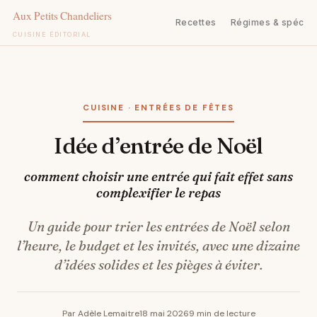
Recettes
Régimes & spécifi
CUISINE ÉDITORIAL
Aller
au
contenu
CUISINE · ENTRÉES DE FÊTES
Idée d’entrée de Noël
comment choisir une entrée qui fait effet sans
complexifier le repas
Un guide pour trier les entrées de Noël selon
l’heure, le budget et les invités, avec une dizaine
d’idées solides et les pièges à éviter.
Par Adèle Lemaitre
18 mai 2026
9 min de lecture