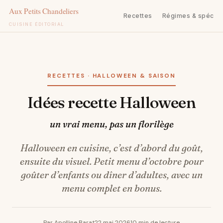
Recettes
Régimes & spécifi
CUISINE ÉDITORIAL
Aller
au
contenu
RECETTES · HALLOWEEN & SAISON
Idées recette Halloween
un vrai menu, pas un florilège
Halloween en cuisine, c’est d’abord du goût,
ensuite du visuel. Petit menu d’octobre pour
goûter d’enfants ou dîner d’adultes, avec un
menu complet en bonus.
Par Apolline Barat
22 mai 2026
10 min de lecture