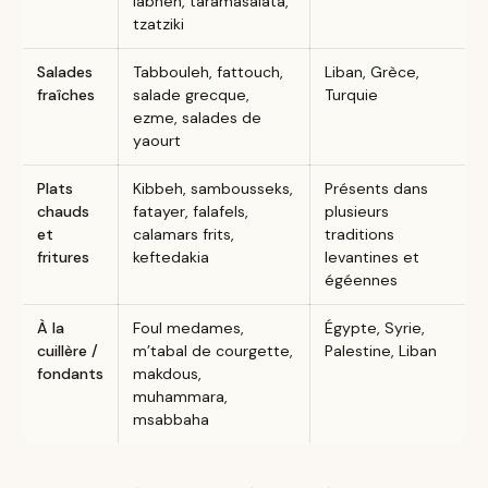
labneh, taramasalata,
tzatziki
Salades
Tabbouleh, fattouch,
Liban, Grèce,
fraîches
salade grecque,
Turquie
ezme, salades de
yaourt
Plats
Kibbeh, sambousseks,
Présents dans
chauds
fatayer, falafels,
plusieurs
et
calamars frits,
traditions
fritures
keftedakia
levantines et
égéennes
À la
Foul medames,
Égypte, Syrie,
cuillère /
m’tabal de courgette,
Palestine, Liban
fondants
makdous,
muhammara,
msabbaha