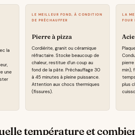
LE MEILLEUR FOND, À CONDITION
LA ME
DE PRÉCHAUFFER
FOUR
Pierre à pizza
Acie
Cordiérite, granit ou céramique
Plaque
ec la
réfractaire. Stocke beaucoup de
Conduc
chaleur, restitue d’un coup au
pierre
eur,
fond de la pâte. Préchauffage 30
min), 
re une
à 45 minutes à pleine puissance.
temps.
ster
Attention aux chocs thermiques
plus c
(fissures).
cuisso
uelle température et combie