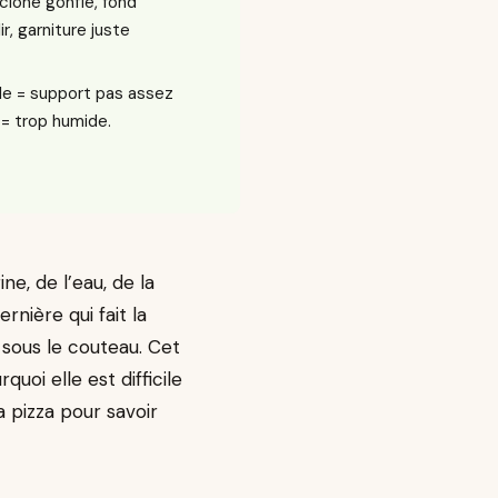
icione gonflé, fond
r, garniture juste
le = support pas assez
= trop humide.
ne, de l’eau, de la
rnière qui fait la
 sous le couteau. Cet
uoi elle est difficile
 pizza pour savoir