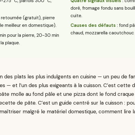
-275 °C, parfois 300 °C,
Quatre signaux visuels
: corn
doré, fromage fondu sans bouilli
cuite.
 retournée (gratuit), pierre
(le meilleur en domestique).
Causes des défauts
: fond pâ
chaud, mozzarella caoutchouc 
in pour la pierre, 20-30 min
 la plaque.
n des plats les plus indulgents en cuisine — un peu de fari
 — et l’un des plus exigeants à la cuisson. C’est cette de
pâte molle au fond pâle et une pizza dont le fond craque
ecette de pâte. C’est un guide centré sur la cuisson : pourq
maîtriser malgré le matériel domestique, comment lire la