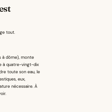
est
ge tout.
its à dôme), monte
e à quatre-vingt-dix
dre toute son eau, le
stiques, eux,
ature nécessaire. À
oir.