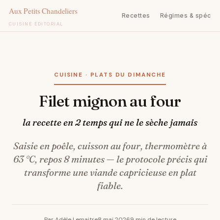
Recettes
Régimes & spécifi
CUISINE ÉDITORIAL
Aller
au
contenu
CUISINE · PLATS DU DIMANCHE
Filet mignon au four
la recette en 2 temps qui ne le sèche jamais
Saisie en poêle, cuisson au four, thermomètre à
63 °C, repos 8 minutes — le protocole précis qui
transforme une viande capricieuse en plat
fiable.
Par Adèle Lemaitre
8 mai 2026
9 min de lecture