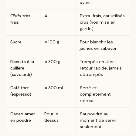
avant
Œufs très
4
Extra-frais, car utilisés
frais
crus (voir mise en
garde)
Sucre
≈ 100 g
Pour blanchir les
jaunes en sabayon
Biscuits à la
≈ 300 g
Trempés en aller-
cuillère
retour rapide, jamais
(savoiardi)
détrempés
Café fort
≈ 300 ml
Serré et
(espresso)
complètement
refroidi
Cacao amer
Pour le
Saupoudré au
en poudre
dessus
moment de servir
seulement