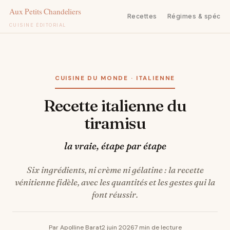
Recettes
Régimes & spécifi
CUISINE ÉDITORIAL
Aller
au
contenu
CUISINE DU MONDE · ITALIENNE
Recette italienne du
tiramisu
la vraie, étape par étape
Six ingrédients, ni crème ni gélatine : la recette
vénitienne fidèle, avec les quantités et les gestes qui la
font réussir.
Par Apolline Barat
2 juin 2026
7 min de lecture