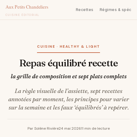
Recettes
Régimes & spécifi
CUISINE ÉDITORIAL
Aller
au
contenu
CUISINE · HEALTHY & LIGHT
Repas équilibré recette
la grille de composition et sept plats complets
La règle visuelle de l’assiette, sept recettes
annotées par moment, les principes pour varier
sur la semaine et les faux ‘équilibrés’ à repérer.
Par Solène Rivière
24 mai 2026
11 min de lecture