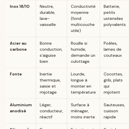
Inox 18/10
Neutre,
Conductivité
Batterie,
durable,
moyenne
petits
lave-
(fond
ustensiles
vaisselle
multicouche
polyvalents
utile)
Acier au
Bonne
Rouille si
Poêles,
carbone
conduction,
humide,
lames de
s’aiguise
demande un
couteaux
bien
culottage
Fonte
Inertie
Lourde,
Cocottes,
thermique,
longue à
grils, plats
saisie et
monter en
qui
mijotage
température
mijotent
Aluminium
Léger,
Surface à
Sauteuses,
anodisé
conducteur,
ménager,
cuisson
réactif
moins inerte
rapide