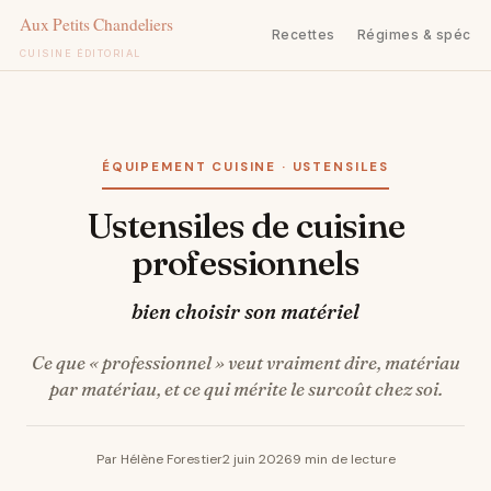
Recettes
Régimes & spécifi
CUISINE ÉDITORIAL
Aller
au
contenu
ÉQUIPEMENT CUISINE · USTENSILES
Ustensiles de cuisine
professionnels
bien choisir son matériel
Ce que « professionnel » veut vraiment dire, matériau
par matériau, et ce qui mérite le surcoût chez soi.
Par Hélène Forestier
2 juin 2026
9 min de lecture