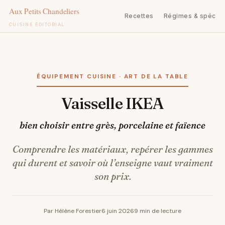
Recettes
Régimes & spécifi
CUISINE ÉDITORIAL
Aller
au
contenu
ÉQUIPEMENT CUISINE · ART DE LA TABLE
Vaisselle IKEA
bien choisir entre grès, porcelaine et faïence
Comprendre les matériaux, repérer les gammes
qui durent et savoir où l’enseigne vaut vraiment
son prix.
Par Hélène Forestier
6 juin 2026
9 min de lecture