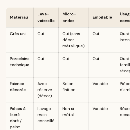
Lave-
Micro-
Usag
Matériau
Empilable
vaisselle
ondes
conse
Grès uni
Oui
Oui (sans
Oui
Quot
décor
inten
métallique)
Porcelaine
Oui
Oui
Oui
Quoti
technique
famil
réce
Faïence
Avec
Selon
Variable
Pièc
décorée
réserve
finition
d’am
(décor)
Pièces à
Lavage
Non si
Variable
Réce
liseré
main
métal
occa
doré /
conseillé
peint