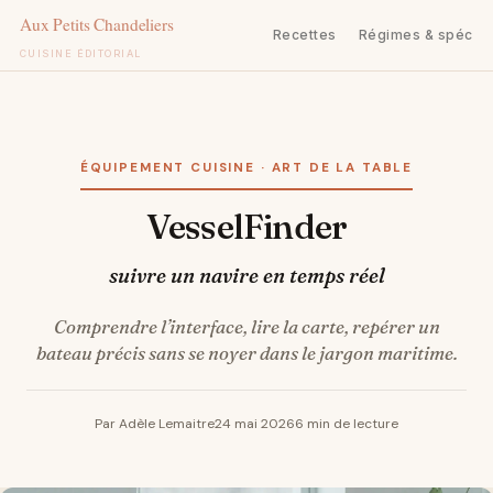
Recettes
Régimes & spécifi
CUISINE ÉDITORIAL
Aller
au
contenu
ÉQUIPEMENT CUISINE · ART DE LA TABLE
VesselFinder
suivre un navire en temps réel
Comprendre l’interface, lire la carte, repérer un
bateau précis sans se noyer dans le jargon maritime.
Par Adèle Lemaitre
24 mai 2026
6 min de lecture