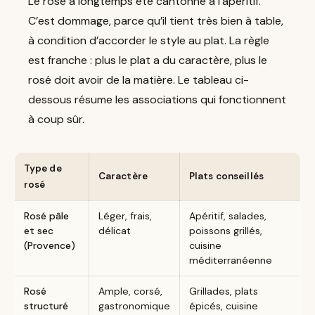
Le rosé a longtemps été cantonné à l’apéritif.
C’est dommage, parce qu’il tient très bien à table,
à condition d’accorder le style au plat. La règle
est franche : plus le plat a du caractère, plus le
rosé doit avoir de la matière. Le tableau ci-
dessous résume les associations qui fonctionnent
à coup sûr.
Type de
Caractère
Plats conseillés
rosé
Rosé pâle
Léger, frais,
Apéritif, salades,
et sec
délicat
poissons grillés,
(Provence)
cuisine
méditerranéenne
Rosé
Ample, corsé,
Grillades, plats
structuré
gastronomique
épicés, cuisine