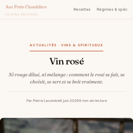
Recettes
Régimes & spécifi
CUISINE ÉDITORIAL
Aller
au
contenu
ACTUALITÉS · VINS & SPIRITUEUX
vin rosé
Ni rouge dilué, ni mélange : comment le rosé se fait, se
choisit, se sert et se boit vraiment.
Par Pierre Lacombe
6 juin 2026
9 min de lecture