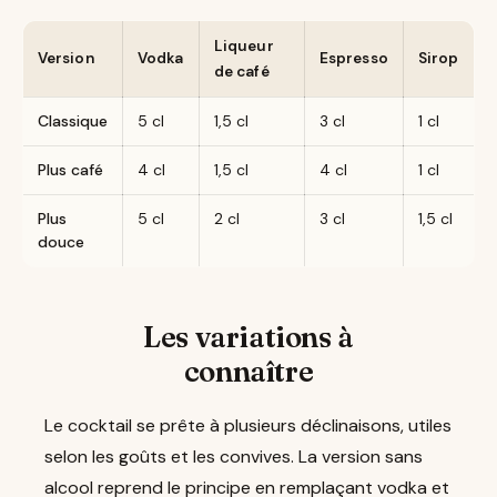
Liqueur
Version
Vodka
Espresso
Sirop
de café
Classique
5 cl
1,5 cl
3 cl
1 cl
Plus café
4 cl
1,5 cl
4 cl
1 cl
Plus
5 cl
2 cl
3 cl
1,5 cl
douce
Les variations à
connaître
Le cocktail se prête à plusieurs déclinaisons, utiles
selon les goûts et les convives. La version sans
alcool reprend le principe en remplaçant vodka et