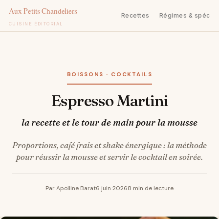
Recettes
Régimes & spécifi
CUISINE ÉDITORIAL
Aller
au
contenu
BOISSONS · COCKTAILS
Espresso Martini
la recette et le tour de main pour la mousse
Proportions, café frais et shake énergique : la méthode
pour réussir la mousse et servir le cocktail en soirée.
Par Apolline Barat
6 juin 2026
8 min de lecture