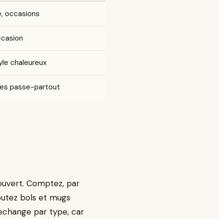
e, occasions
ccasion
tyle chaleureux
tes passe-partout
couvert. Comptez, par
joutez bols et mugs
rechange par type, car