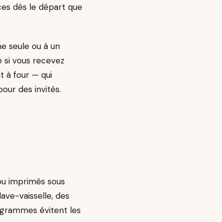
èces dès le départ que
ne seule ou à un
e si vous recevez
t à four — qui
ur des invités.
 ou imprimés sous
lave-vaisselle, des
ogrammes évitent les