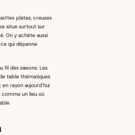
siettes plates, creuses
se situe surtout sur
é. On y achète aussi
, ce qui dépanne
 fil des saisons. Les
 de table thématiques
t en rayon aujourd’hui
n comme un lieu où
able.
a