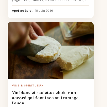
du vin de Jacky Rigaux, et où trouver ces
ateliers en France.
Apolline Barat
·
18 Juin 2026
VINS & SPIRITUEUX
Vin blanc et raclette : choisir un
accord qui tient face au fromage
fondu