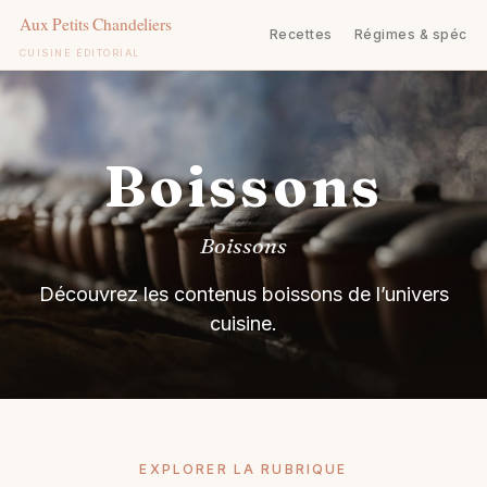
Recettes
Régimes & spécifi
CUISINE ÉDITORIAL
Aller
au
contenu
Boissons
Boissons
Découvrez les contenus boissons de l’univers
cuisine.
EXPLORER LA RUBRIQUE