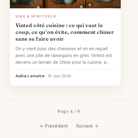
VINS & SPIRITUEUX
Vinted côté cuisine : ce qui vaut le
coup, ce qu’on évite, comment chiner
sans se faire avoir
On y vient pour des chemises et on en repart
avec une pile de ramequins en grès. Vinted est
devenu un terrain de chine pour la cuisine, à
condition de savoir lire une annonce et de
remettre proprement en service ce qu'on
Adèle Lemaitre
·
10 Juin 2026
rapporte.
Page 4 / 6
← Précédent
Suivant →