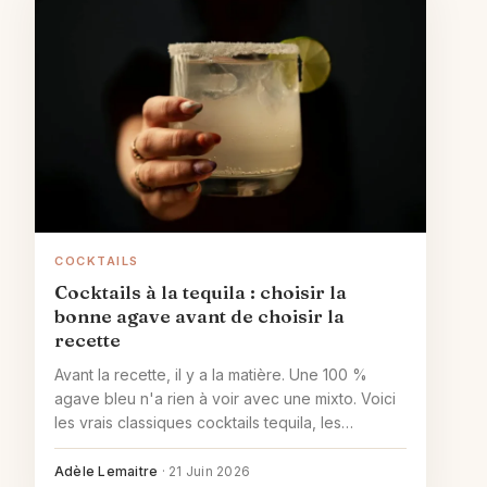
COCKTAILS
Cocktails à la tequila : choisir la
bonne agave avant de choisir la
recette
Avant la recette, il y a la matière. Une 100 %
agave bleu n'a rien à voir avec une mixto. Voici
les vrais classiques cocktails tequila, les
proportions justes et les bons réflexes au
service.
Adèle Lemaitre
·
21 Juin 2026