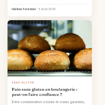
tableau de substitutions et conseils pour
recevoir sans y penser.
Hélène Forestier
·
5 Août 2026
SANS GLUTEN
Pain sans gluten en boulangerie :
peut-on faire confiance ?
Entre contamination croisée et vraies garanties,