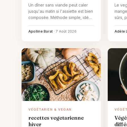
Un dîner sans viande peut caler
Le veg
jusqu'au matin si l'assiette est bien
manger
composée. Méthode simple, idées
sûrs, p
selon le temps et l'envie, et les
les ba
pièges à éviter le soir.
rapide
Apolline Barat
·
7 Août 2026
Adèle 
débloq
VÉGÉTARIEN & VEGAN
VÉGÉT
recettes vegetarienne
Végét
hiver
diffé