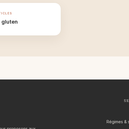
TICLES
 gluten
S
Régimes & 
 Nous proposons aux