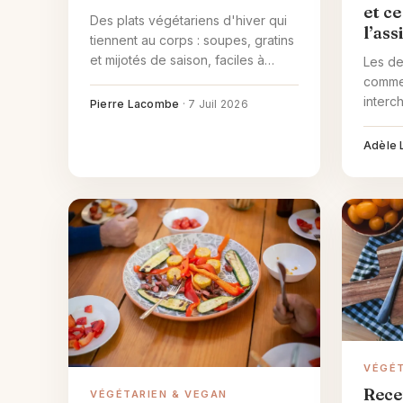
et c
Des plats végétariens d'hiver qui
l’ass
tiennent au corps : soupes, gratins
et mijotés de saison, faciles à
Les de
refaire et à préparer en avance.
comme 
interc
Pierre Lacombe
·
7 Juil 2026
pas. Vo
se rej
Adèle 
change
ou pou
VÉGÉT
Rece
VÉGÉTARIEN & VEGAN