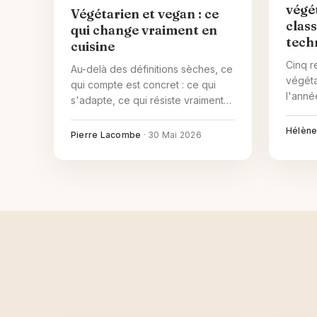
végé
Végétarien et vegan : ce
class
qui change vraiment en
tech
cuisine
Cinq r
Au-delà des définitions sèches, ce
végéta
qui compte est concret : ce qui
l'anné
s'adapte, ce qui résiste vraiment
quiche
au passage en vegan, quels
adapta
Hélène
substituts marchent en cuisine, et
Pierre Lacombe
·
30 Mai 2026
lactos
comment recevoir une tablée
mixte sans faire deux repas.