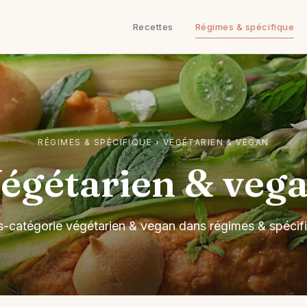
Recettes
Régimes & spécifique
RÉGIMES & SPÉCIFIQUE
›
VÉGÉTARIEN & VEGAN
égétarien & veg
-catégorie végétarien & vegan dans régimes & spécif