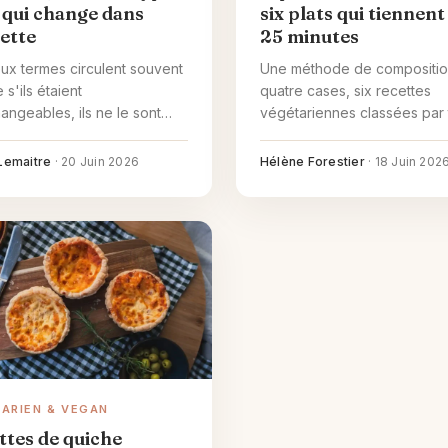
e qui change dans
six plats qui tiennent
iette
25 minutes
ux termes circulent souvent
Une méthode de compositio
s'ils étaient
quatre cases, six recettes
hangeables, ils ne le sont
végétariennes classées par
ici ce qui les sépare, où ils
réel (10-15 min et 20-25 min),
oignent, et ce que cela
fond de placard du soir et la
Lemaitre
·
20 Juin 2026
Hélène Forestier
·
18 Juin 202
 quand on cuisine pour soi
solution honnête pour les so
r un proche concerné.
sans énergie.
ARIEN & VEGAN
ttes de quiche