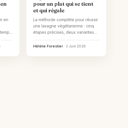
 en
pour un plat qui se tient
et qui régale
n en
La méthode complète pour réussir
une lasagne végétarienne : cinq
 temps
étapes précises, deux variantes
 le
saisonnières (été et hiver), une
version vegan crémeuse, et tous
6
Hélène Forestier
·
2 Juin 2026
irs
les pièges à éviter pour un plat qui
se tient à la coupe.