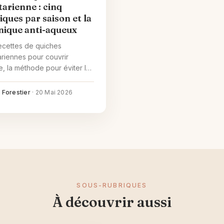
tarienne : cinq
iques par saison et la
nique anti-aqueux
ecettes de quiches
riennes pour couvrir
e, la méthode pour éviter la
 détrempée et les
tions sans gluten ou sans
 Forestier
·
20 Mai 2026
e.
SOUS-RUBRIQUES
À découvrir aussi