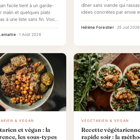
dîner sans viande qui rassas
an facile tient à un garde-
idées concrètes par envie e
 malin et quelques plats
l'organisation pour que ce s
as à une liste sans fin. Voici
tenable.
ses à avoir, quatre recettes
Hélène Forestier
·
25 Juil 2026
s et les remplacements qui
Lemaitre
·
1 Août 2026
uent tout.
ARIEN & VEGAN
VÉGÉTARIEN & VEGAN
arien et végan : la
Recette végétarienn
rence, les sous-types
rapide soir : la métho