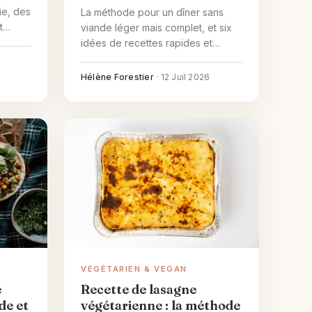
ie, des
La méthode pour un dîner sans
t
viande léger mais complet, et six
oit
idées de recettes rapides et
rassasiantes pour le soir.
Hélène Forestier
·
12 Juil 2026
VÉGÉTARIEN & VEGAN
e
Recette de lasagne
de et
végétarienne : la méthode