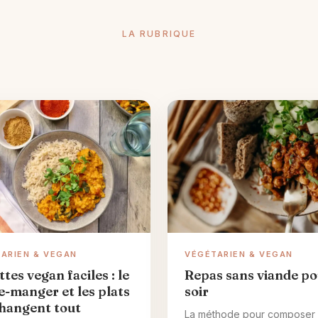
LA RUBRIQUE
ARIEN & VEGAN
VÉGÉTARIEN & VEGAN
tes vegan faciles : le
Repas sans viande po
e-manger et les plats
soir
changent tout
La méthode pour composer