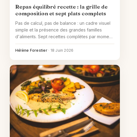
Repas équilibré recette : la grille de
composition et sept plats complets
Pas de calcul, pas de balance : un cadre visuel
simple et la présence des grandes familles
d'aliments. Sept recettes complètes par moment,
plus la grille hebdomadaire pour varier sans
tomber dans la routine.
Hélène Forestier
·
18 Juin 2026