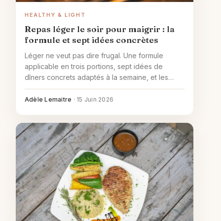
HEALTHY & LIGHT
Repas léger le soir pour maigrir : la
formule et sept idées concrètes
Léger ne veut pas dire frugal. Une formule
applicable en trois portions, sept idées de
dîners concrets adaptés à la semaine, et les
erreurs courantes qui annulent les efforts les
mieux pensés.
Adèle Lemaitre
·
15 Juin 2026