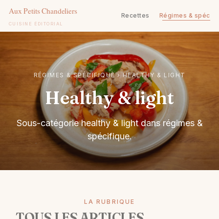
Recettes
Régimes & spécifi
CUISINE ÉDITORIAL
Aller
au
contenu
RÉGIMES & SPÉCIFIQUE
›
HEALTHY & LIGHT
Healthy & light
Sous-catégorie healthy & light dans régimes &
spécifique.
LA RUBRIQUE
TOUS LES ARTICLES