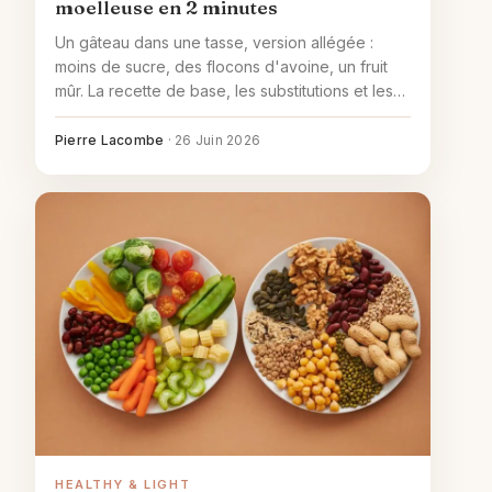
moelleuse en 2 minutes
Un gâteau dans une tasse, version allégée :
moins de sucre, des flocons d'avoine, un fruit
mûr. La recette de base, les substitutions et les
variantes pour un mug cake healthy bien
moelleux.
Pierre Lacombe
·
26 Juin 2026
HEALTHY & LIGHT