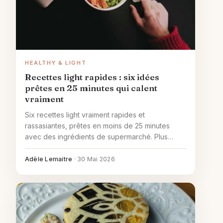
HEALTHY & LIGHT
Recettes light rapides : six idées
prêtes en 25 minutes qui calent
vraiment
Six recettes light vraiment rapides et
rassasiantes, prêtes en moins de 25 minutes
avec des ingrédients de supermarché. Plus
deux variations froides à emporter et la méthode
pour alléger ses propres recettes.
Adèle Lemaitre
·
30 Mai 2026