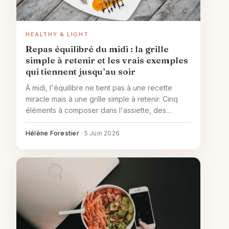
HEALTHY & LIGHT
Repas équilibré du midi : la grille
simple à retenir et les vrais exemples
qui tiennent jusqu’au soir
À midi, l'équilibre ne tient pas à une recette
miracle mais à une grille simple à retenir. Cinq
éléments à composer dans l'assiette, des
exemples concrets pour la semaine, et
l'adaptation au bureau, à la lunch box et au
Hélène Forestier
·
5 Juin 2026
restaurant.