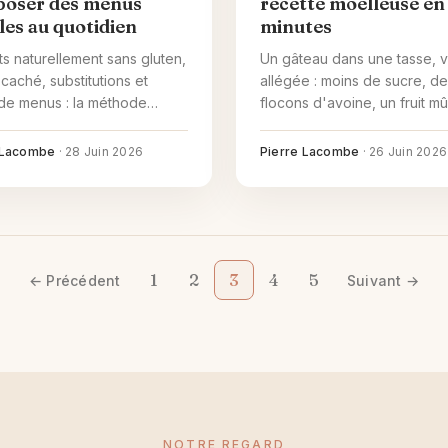
oser des menus
recette moelleuse en
les au quotidien
minutes
ts naturellement sans gluten,
Un gâteau dans une tasse, v
 caché, substitutions et
allégée : moins de sucre, d
de menus : la méthode
flocons d'avoine, un fruit mû
ue pour des repas sans
recette de base, les substitu
 variés au quotidien.
et les variantes pour un mu
 Lacombe
·
28 Juin 2026
Pierre Lacombe
·
26 Juin 2026
healthy bien moelleux.
1
2
3
4
5
← Précédent
Suivant →
NOTRE REGARD