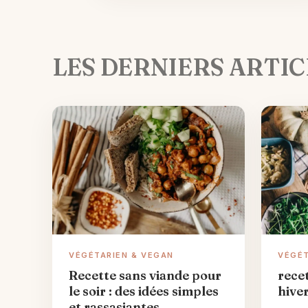
LES DERNIERS ARTIC
VÉGÉTARIEN & VEGAN
VÉGÉT
Recette sans viande pour
rece
le soir : des idées simples
hive
et rassasiantes