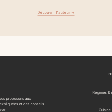
Découvrir l'auteur →
S
Régimes & 
 Nous proposons aux
expliquées et des conseils
oir.
Cuisine