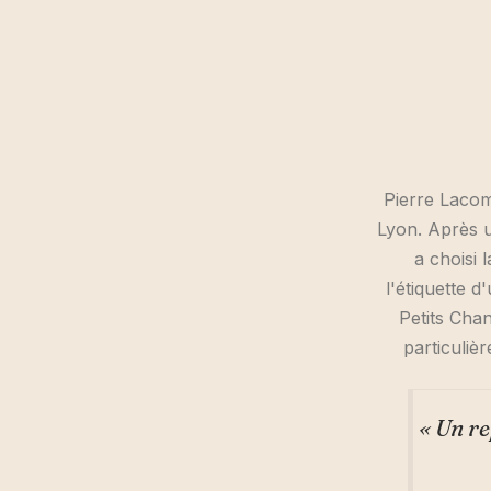
Pierre Lacom
Lyon. Après un
a choisi 
l'étiquette d
Petits Chan
particulièr
« Un re