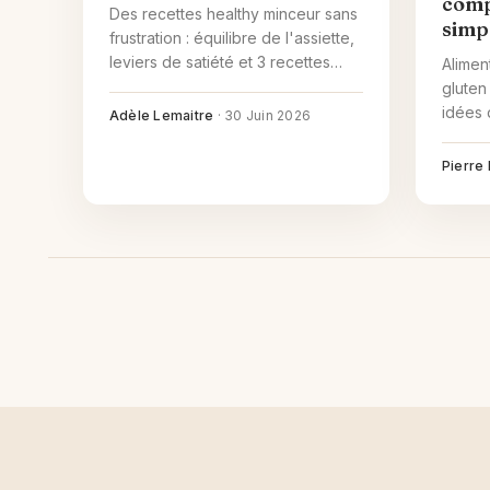
comp
Des recettes healthy minceur sans
simp
frustration : équilibre de l'assiette,
leviers de satiété et 3 recettes
Alimen
légères faciles pour tous les
gluten
repas.
idées 
Adèle Lemaitre
·
30 Juin 2026
pratiq
gluten
Pierre