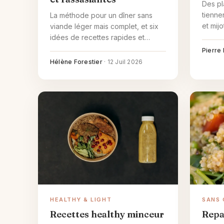
Des pl
tienne
La méthode pour un dîner sans
et mijo
viande léger mais complet, et six
refair
idées de recettes rapides et
rassasiantes pour le soir.
Pierre
Hélène Forestier
·
12 Juil 2026
HEALTHY & LIGHT
SANS 
Recettes healthy minceur
Repa