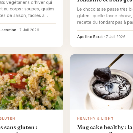
ats végétariens d'hiver qui
nt au corps : soupes, gratins
Le chocolat se passe très b
tés de saison, faciles à
gluten : quelle farine choisir,
e et à préparer en avance.
recette du fondant pas à pas
gestes qui font la différence
 Lacombe
·
7 Juil 2026
Apolline Barat
·
7 Juil 2026
GLUTEN
HEALTHY & LIGHT
s sans gluten :
Mug cake healthy : la