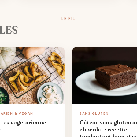
LE FIL
LES
ARIEN & VEGAN
SANS GLUTEN
ttes vegetarienne
Gâteau sans gluten a
r
chocolat : recette
fondante et bons ges