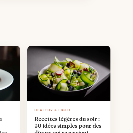
HEALTHY & LIGHT
u
Recettes légères du soir :
30 idées simples pour des
tes
dîners qui rassasient