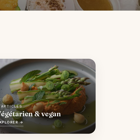
 ARTICLES
égétarien & vegan
XPLORER →