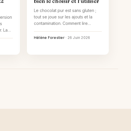
 2
bien le choisir et l’utiliser
Le chocolat pur est sans gluten ;
tout se joue sur les ajouts et la
ersion
contamination. Comment lire
es
l'étiquette et cuisiner sereinement.
r. La
tions
Hélène Forestier
·
26 Juin 2026
g cake