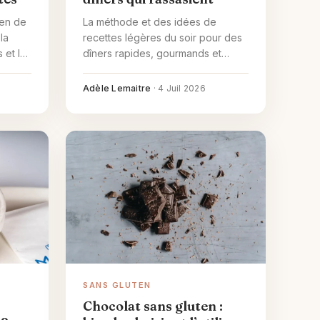
ien de
La méthode et des idées de
 la
recettes légères du soir pour des
 et les
dîners rapides, gourmands et
.
rassasiants, sans se coucher
l'estomac vide.
Adèle Lemaitre
·
4 Juil 2026
SANS GLUTEN
Chocolat sans gluten :