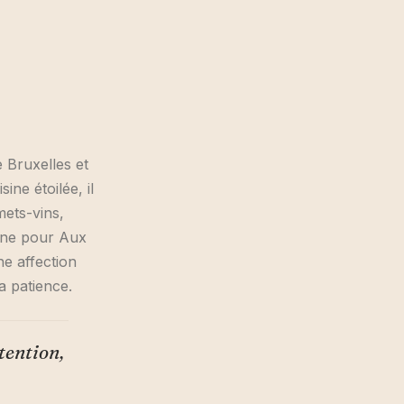
 Bruxelles et
ine étoilée, il
mets-vins,
signe pour Aux
ne affection
la patience.
tention,